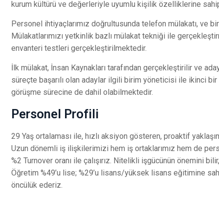
kurum kültürü ve değerleriyle uyumlu kişilik özelliklerine sahip
Personel ihtiyaçlarımız doğrultusunda telefon mülakatı, ve bire
Mülakatlarımızı yetkinlik bazlı mülakat tekniği ile gerçekleşti
envanteri testleri gerçekleştirilmektedir.
İlk mülakat, İnsan Kaynakları tarafından gerçekleştirilir ve ada
süreçte başarılı olan adaylar ilgili birim yöneticisi ile ikinci 
görüşme sürecine de dahil olabilmektedir.
Personel Profili
29 Yaş ortalaması ile, hızlı aksiyon gösteren, proaktif yaklaşı
Uzun dönemli iş ilişkilerimizi hem iş ortaklarımız hem de pe
%2 Turnover oranı ile çalışırız. Nitelikli işgücünün önemini bil
Öğretim %49’u lise; %29’u lisans/yüksek lisans eğitimine sa
öncülük ederiz.