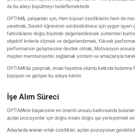
ile bu aileyi büyütmeyi hedeflemektedir.
OPTIMA, çalışanları için; Hem kişisel özelliklerini hem de mesl
yaratmak, Sürekli öğrenimin sürdürebilmesi için uygun işyeri 
farklılıklarını doğru biçimde değerlendirecek sistemleri kur
objektif kriterle ölçmek ve değerlendirmek, Yüksek performan
performansın gelişmesine destek olmak, Motivasyon unsurun
müşteri memnuniyetini sağlamak yöntem ve amaçlarıyla harek
OPTIMA’da çalışmak, insan hayatına olumlu katkıda bulunma f
büyüyen ve gelişen bu aileye katılın.
İşe Alım Süreci
OPTIMAnın başarısının en önemli unsuru kadrosunda bulunan ça
açılan pozisyonlar için doğru insanı doğru işe yerleştirmek e
Adaylarda aranan ortak özellikler; açılan pozisyonun gerektir