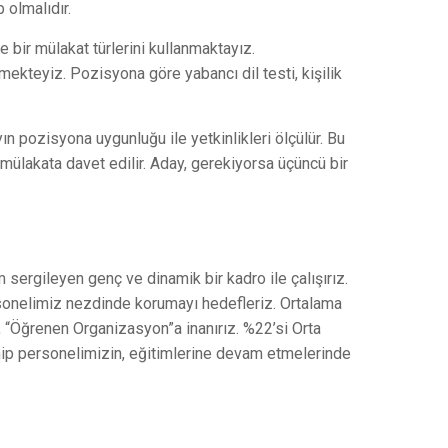
 olmalıdır.
 bir mülakat türlerini kullanmaktayız.
rmekteyiz. Pozisyona göre yabancı dil testi, kişilik
yın pozisyona uygunluğu ile yetkinlikleri ölçülür. Bu
bir mülakata davet edilir. Aday, gerekiyorsa üçüncü bir
m sergileyen genç ve dinamik bir kadro ile çalışırız.
rsonelimiz nezdinde korumayı hedefleriz. Ortalama
ir, “Öğrenen Organizasyon”a inanırız. %22’si Orta
hip personelimizin, eğitimlerine devam etmelerinde