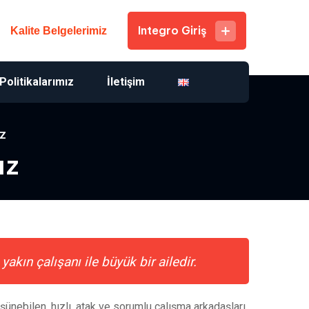
Integro Giriş
Kalite Belgelerimiz
Politikalarımız
İletişim
ız
ız
kın çalışanı ile büyük bir ailedir.
ünebilen, hızlı, atak ve sorumlu çalışma arkadaşları