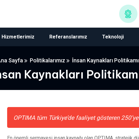
Hizmetlerimiz
Referanslarımız
Teknoloji
Ana Sayfa
Politikalarımız
İnsan Kaynakları Politikam
nsan Kaynakları Politikam
OPTIMA tüm Türkiye’de faaliyet gösteren 250’ye ya
En önemli sermayesi insan kaynağı olan OPTIMA, stratejik düş